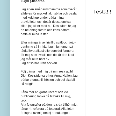
LC(HF)-baserad.
Jag är en småbarnsmamma som överåt
Testa!!!
alldeles för mycket lakritsbilar och pasta
med ketchup under båda mina
graviditeter och det är dessa envisa
kilon jag sliter med nu. Dessutom är jag
en belöningsätare och känsloätare,
detta är mina laster.
Efter många år av frivillig svält och jojo-
bantning så inriktar jag mig numer på
lågkolhydratkost eftersom det fungerar
för mig som livsstil och det är den kost
jag mår allra bäst av.
Jag är sötare utan socker!
Följ gärna med mig på min resa att bli
Dipl. Kostrådgivare hos Anna Hallén, jag
börjar plugga till hösten och det ska bli
så roligt!
Låna mer än gärna recept och vid
publicering länka då tillbaka till mig,
tack!
Alla fotografier på denna sida tillhör mig,
lånar ni, referera då fotograf, Alla foton
är tagna av mig om ej annat anges,