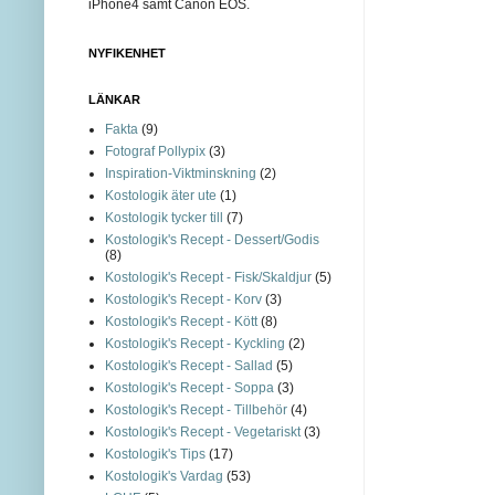
iPhone4 samt Canon EOS.
NYFIKENHET
LÄNKAR
Fakta
(9)
Fotograf Pollypix
(3)
Inspiration-Viktminskning
(2)
Kostologik äter ute
(1)
Kostologik tycker till
(7)
Kostologik's Recept - Dessert/Godis
(8)
Kostologik's Recept - Fisk/Skaldjur
(5)
Kostologik's Recept - Korv
(3)
Kostologik's Recept - Kött
(8)
Kostologik's Recept - Kyckling
(2)
Kostologik's Recept - Sallad
(5)
Kostologik's Recept - Soppa
(3)
Kostologik's Recept - Tillbehör
(4)
Kostologik's Recept - Vegetariskt
(3)
Kostologik's Tips
(17)
Kostologik's Vardag
(53)