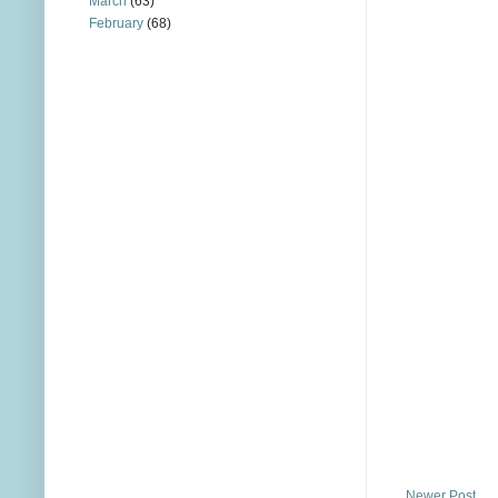
March
(63)
February
(68)
Newer Post