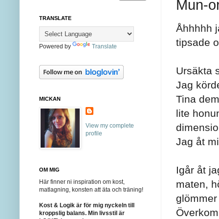
Mun-o
TRANSLATE
Åhhhhh ja
tipsade 
Powered by
Translate
Ursäkta s
Jag körde
Tina dem
MICKAN
lite honu
dimensio
View my complete
profile
Jag åt m
Igår åt j
OM MIG
Här finner ni inspiration om kost,
maten, hö
matlagning, konsten att äta och träning!
glömmer d
Kost & Logik är för mig nyckeln till
Överkomp
kroppslig balans. Min livsstil är