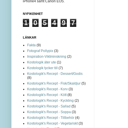
iPhone4 samt Canon EOS.
NYFIKENHET
1
0
5
4
9
7
LÄNKAR
Fakta
(9)
Fotograf Pollypix
(3)
Inspiration-Viktminskning
(2)
Kostologik äter ute
(1)
Kostologik tycker till
(7)
Kostologik's Recept - Dessert/Godis
(8)
Kostologik's Recept - Fisk/Skaldjur
(5)
Kostologik's Recept - Korv
(3)
Kostologik's Recept - Kött
(8)
Kostologik's Recept - Kyckling
(2)
Kostologik's Recept - Sallad
(5)
Kostologik's Recept - Soppa
(3)
Kostologik's Recept - Tillbehör
(4)
Kostologik's Recept - Vegetariskt
(3)