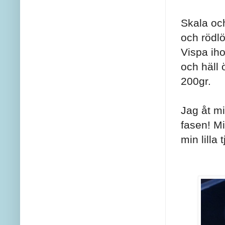
Skala och
och rödl
Vispa iho
och häll 
200gr.
Jag åt m
fasen! M
min lilla 