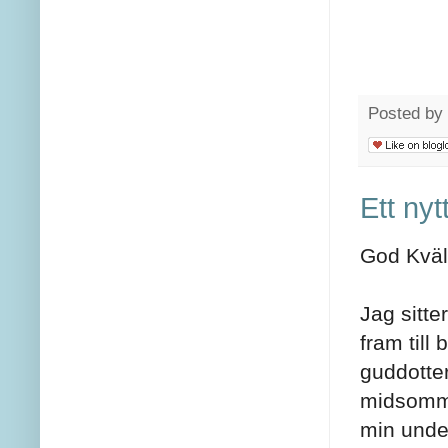
Posted by
Ett nyt
God Kväll
Jag sitte
fram till
guddotte
midsommar
min under