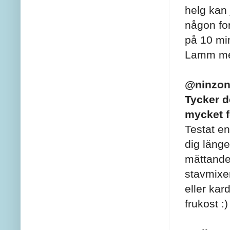
helg kan
någon for
på 10 min
Lamm med
@ninzo
Tycker d
mycket f
Testat en
dig länge
mättande
stavmixer
eller kar
frukost :)