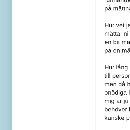
på mättna
Hur vet j
mätta, ni
en bit ma
på en mä
Hur lång 
till pers
men då ha
onödiga 
mig är ju
behöver k
kanske pa