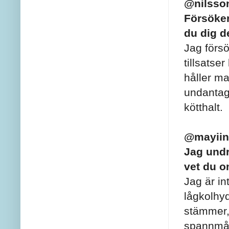
@nilsso
Försöker
du dig d
Jag försö
tillsatse
håller ma
undantage
kötthalt.
@mayiin
Jag undr
vet du o
Jag är in
lågkolhyd
stämmer, 
spannmål.