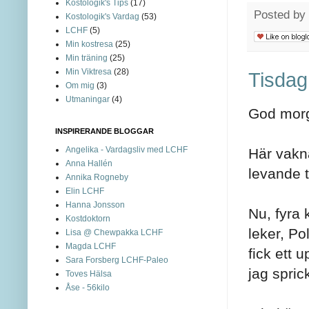
Kostologik's Tips
(17)
Posted by
Kostologik's Vardag
(53)
LCHF
(5)
Min kostresa
(25)
Min träning
(25)
Min Viktresa
(28)
Tisdag
Om mig
(3)
Utmaningar
(4)
God morg
INSPIRERANDE BLOGGAR
Angelika - Vardagsliv med LCHF
Här vakn
Anna Hallén
levande t
Annika Rogneby
Elin LCHF
Hanna Jonsson
Nu, fyra 
Kostdoktorn
leker, Po
Lisa @ Chewpakka LCHF
Magda LCHF
fick ett 
Sara Forsberg LCHF-Paleo
jag spric
Toves Hälsa
Åse - 56kilo