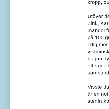
kropp, du
Utöver de
Zink, Kar
mandel fu
på 100 g
i dig mer
viktminsk
början, t
eftermidd
samband 
Visste du
är en nöt
stenfrukt