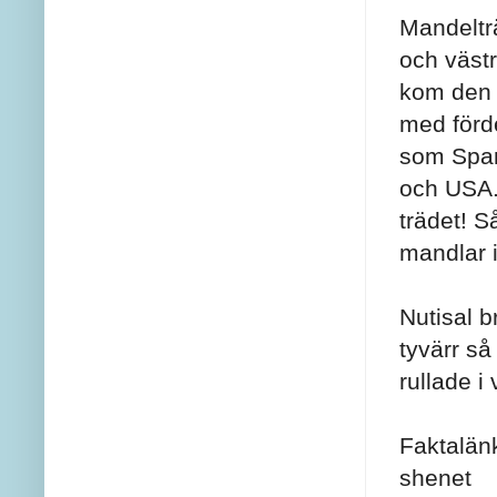
Mandelträ
och västr
kom den 
med förd
som Spani
och USA. 
trädet! S
mandlar 
Nutisal b
tyvärr så
rullade i 
Faktalänk
shenet