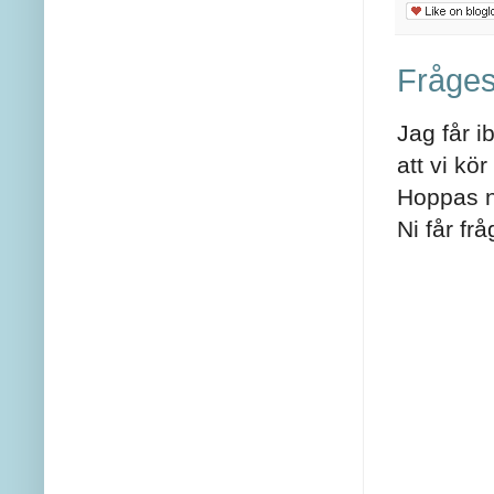
Fråges
Jag får i
att vi kö
Hoppas ni
Ni får fr