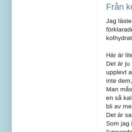
Från kol
Jag läste
förklarad
kolhydratsd
Här är lit
Det är j
upplevt a
inte dem,
Man måste 
en så ka
bli av me
Det är s
Som jag i
"unnande"