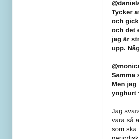
@daniel
Tycker at
och gick 
och det 
jag är st
upp. Någ
@monic
Samma so
Men jag h
yoghurt 
Jag svara
vara så a
som ska h
periodisk