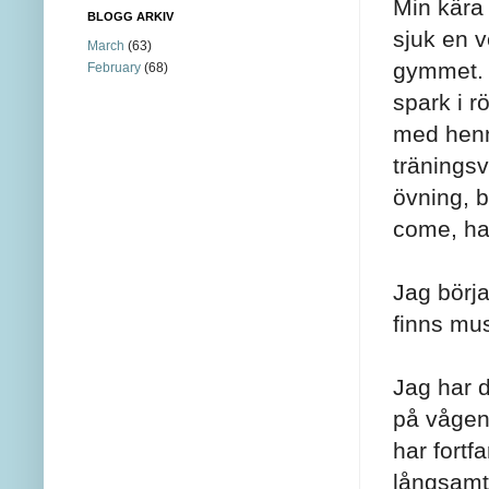
Min kära 
BLOGG ARKIV
sjuk en v
March
(63)
gymmet. J
February
(68)
spark i r
med henne
träningsv
övning, b
come, ha
Jag börja
finns mus
Jag har 
på vågen!
har fortf
långsamt 