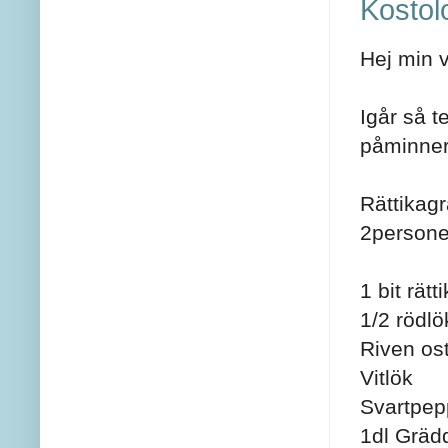
Kostol
Hej min 
Igår så t
påminner 
Rättikag
2persone
1 bit rät
1/2 rödlö
Riven os
Vitlök
Svartpepp
1dl Gräd