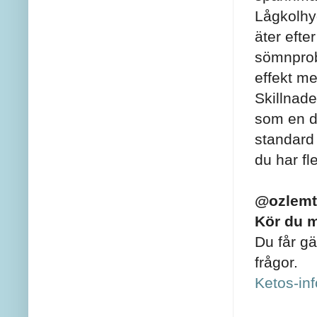
Lågkolhyd
äter efte
sömnprob
effekt med
Skillnade
som en da
standard 
du har fl
@ozlemt
Kör du m
Du får gä
frågor.
Ketos-inf