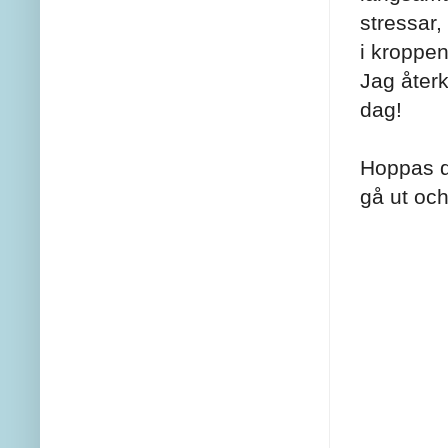
stressar,
i kroppe
Jag åter
dag!
Hoppas du
gå ut oc