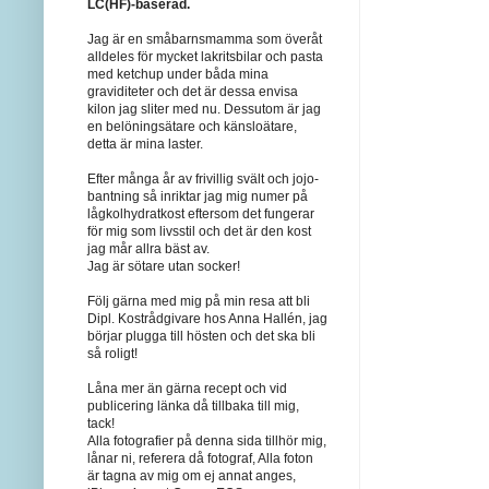
LC(HF)-baserad.
Jag är en småbarnsmamma som överåt
alldeles för mycket lakritsbilar och pasta
med ketchup under båda mina
graviditeter och det är dessa envisa
kilon jag sliter med nu. Dessutom är jag
en belöningsätare och känsloätare,
detta är mina laster.
Efter många år av frivillig svält och jojo-
bantning så inriktar jag mig numer på
lågkolhydratkost eftersom det fungerar
för mig som livsstil och det är den kost
jag mår allra bäst av.
Jag är sötare utan socker!
Följ gärna med mig på min resa att bli
Dipl. Kostrådgivare hos Anna Hallén, jag
börjar plugga till hösten och det ska bli
så roligt!
Låna mer än gärna recept och vid
publicering länka då tillbaka till mig,
tack!
Alla fotografier på denna sida tillhör mig,
lånar ni, referera då fotograf, Alla foton
är tagna av mig om ej annat anges,