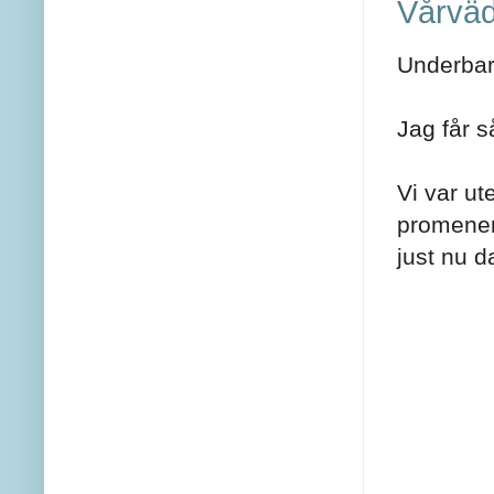
Vårväd
Underbart
Jag får s
Vi var ut
promener
just nu d