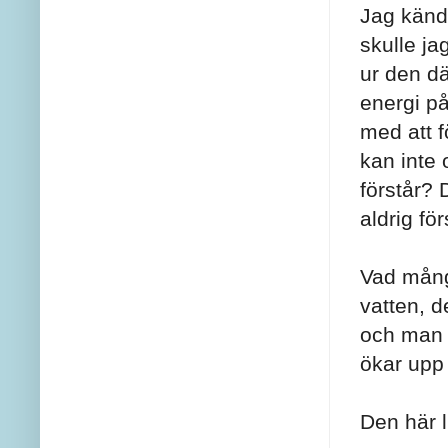
Jag kände
skulle ja
ur den d
energi på
med att f
kan inte 
förstår? 
aldrig fö
Vad många
vatten, de
och man 
ökar upp
Den här l