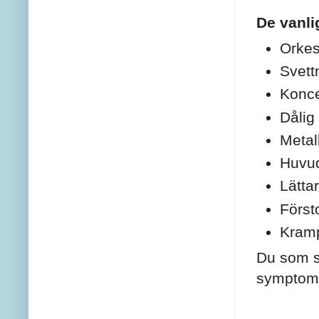
De vanli
Orkes
Svett
Konce
Dålig
Metal
Huvu
Lätta
Först
Kramp
Du som sl
symptom