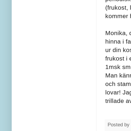
(frukost,
kommer hä
Monika, d
hinna i f
ur din ko
frukost 
1msk smö
Man känn
och stamp
lovar! Ja
trillade 
Posted by