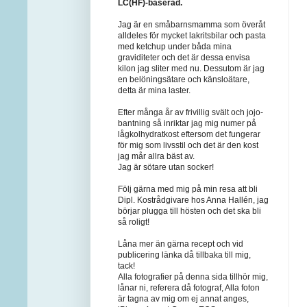
LC(HF)-baserad.
Jag är en småbarnsmamma som överåt
alldeles för mycket lakritsbilar och pasta
med ketchup under båda mina
graviditeter och det är dessa envisa
kilon jag sliter med nu. Dessutom är jag
en belöningsätare och känsloätare,
detta är mina laster.
Efter många år av frivillig svält och jojo-
bantning så inriktar jag mig numer på
lågkolhydratkost eftersom det fungerar
för mig som livsstil och det är den kost
jag mår allra bäst av.
Jag är sötare utan socker!
Följ gärna med mig på min resa att bli
Dipl. Kostrådgivare hos Anna Hallén, jag
börjar plugga till hösten och det ska bli
så roligt!
Låna mer än gärna recept och vid
publicering länka då tillbaka till mig,
tack!
Alla fotografier på denna sida tillhör mig,
lånar ni, referera då fotograf, Alla foton
är tagna av mig om ej annat anges,