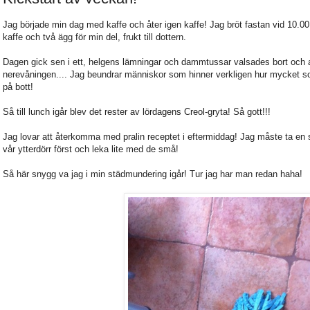
Jag började min dag med kaffe och åter igen kaffe! Jag bröt fastan vid 10.0
kaffe och två ägg för min del, frukt till dottern.
Dagen gick sen i ett, helgens lämningar och dammtussar valsades bort och a
nerevåningen.... Jag beundrar människor som hinner verkligen hur mycket so
på bott!
Så till lunch igår blev det rester av lördagens Creol-gryta! Så gott!!!
Jag lovar att återkomma med pralin receptet i eftermiddag! Jag måste ta en 
vår ytterdörr först och leka lite med de små!
Så här snygg va jag i min städmundering igår! Tur jag har man redan haha!