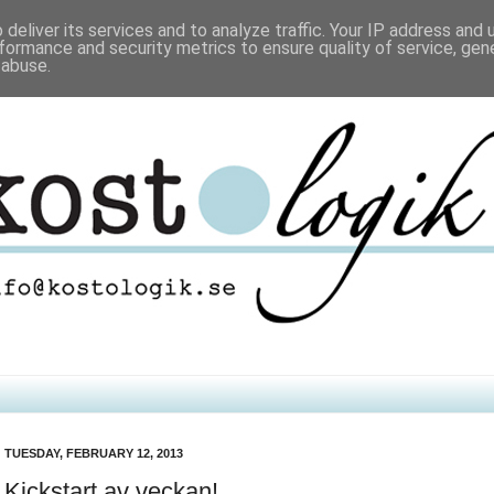
deliver its services and to analyze traffic. Your IP address and
formance and security metrics to ensure quality of service, ge
 abuse.
TUESDAY, FEBRUARY 12, 2013
Kickstart av veckan!