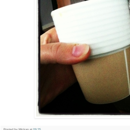
Posted by
Mickan
at
09:25