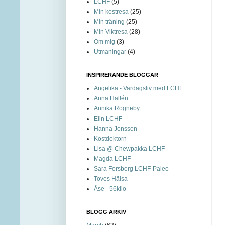
LCHF
(5)
Min kostresa
(25)
Min träning
(25)
Min Viktresa
(28)
Om mig
(3)
Utmaningar
(4)
INSPIRERANDE BLOGGAR
Angelika - Vardagsliv med LCHF
Anna Hallén
Annika Rogneby
Elin LCHF
Hanna Jonsson
Kostdoktorn
Lisa @ Chewpakka LCHF
Magda LCHF
Sara Forsberg LCHF-Paleo
Toves Hälsa
Åse - 56kilo
BLOGG ARKIV