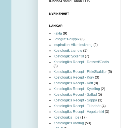
iPhone4 samt Canon EOS.
NYFIKENHET
LÄNKAR
Fakta
(9)
Fotograf Pollypix
(3)
Inspiration-Viktminskning
(2)
Kostologik äter ute
(1)
Kostologik tycker till
(7)
Kostologik's Recept - Dessert/Godis
(8)
Kostologik's Recept - Fisk/Skaldjur
(5)
Kostologik's Recept - Korv
(3)
Kostologik's Recept - Kött
(8)
Kostologik's Recept - Kyckling
(2)
Kostologik's Recept - Sallad
(5)
Kostologik's Recept - Soppa
(3)
Kostologik's Recept - Tillbehör
(4)
Kostologik's Recept - Vegetariskt
(3)
Kostologik's Tips
(17)
Kostologik's Vardag
(53)