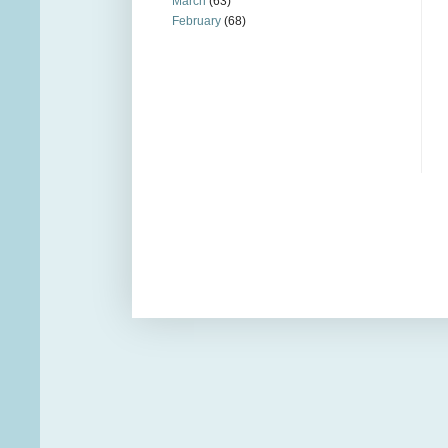
March
(63)
February
(68)