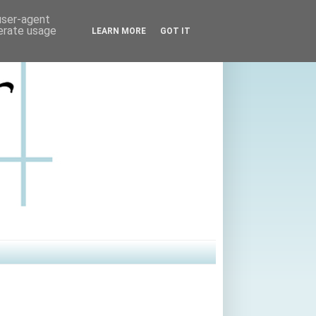
 user-agent
nerate usage
LEARN MORE
GOT IT