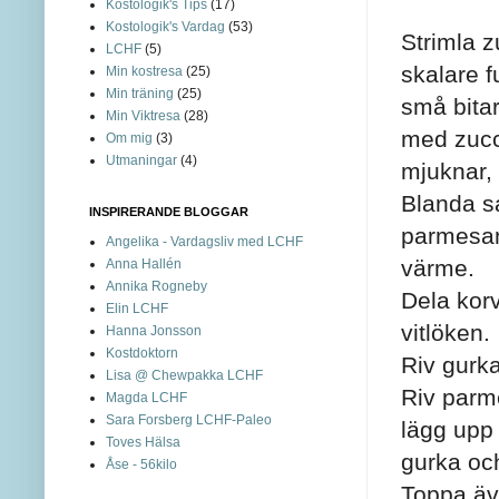
Kostologik's Tips
(17)
Kostologik's Vardag
(53)
Strimla z
LCHF
(5)
skalare f
Min kostresa
(25)
Min träning
(25)
små bitar
Min Viktresa
(28)
med zucc
Om mig
(3)
Utmaningar
(4)
mjuknar,
Blanda sa
INSPIRERANDE BLOGGAR
parmesan
Angelika - Vardagsliv med LCHF
värme.
Anna Hallén
Annika Rogneby
Dela kor
Elin LCHF
vitlöken.
Hanna Jonsson
Kostdoktorn
Riv gurk
Lisa @ Chewpakka LCHF
Riv parm
Magda LCHF
Sara Forsberg LCHF-Paleo
lägg upp 
Toves Hälsa
gurka oc
Åse - 56kilo
Toppa äv