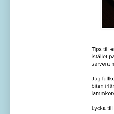
Tips till
istället 
servera 
Jag full
biten irl
lammkorv
Lycka til