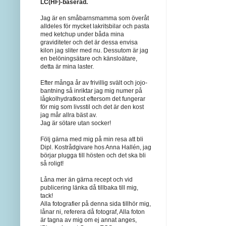
LC(HF)-baserad.
Jag är en småbarnsmamma som överåt
alldeles för mycket lakritsbilar och pasta
med ketchup under båda mina
graviditeter och det är dessa envisa
kilon jag sliter med nu. Dessutom är jag
en belöningsätare och känsloätare,
detta är mina laster.
Efter många år av frivillig svält och jojo-
bantning så inriktar jag mig numer på
lågkolhydratkost eftersom det fungerar
för mig som livsstil och det är den kost
jag mår allra bäst av.
Jag är sötare utan socker!
Följ gärna med mig på min resa att bli
Dipl. Kostrådgivare hos Anna Hallén, jag
börjar plugga till hösten och det ska bli
så roligt!
Låna mer än gärna recept och vid
publicering länka då tillbaka till mig,
tack!
Alla fotografier på denna sida tillhör mig,
lånar ni, referera då fotograf, Alla foton
är tagna av mig om ej annat anges,