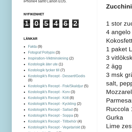
iPhone4 samt Canon EOS.
Zucchini
NYFIKENHET
1
0
5
4
6
2
1 stor zu
4 angelo
LÄNKAR
Kokosfett
Fakta
(9)
1 paket 
Fotograf Pollypix
(3)
3 vitlöksk
Inspiration-Viktminskning
(2)
Kostologik äter ute
(1)
2 ägg
Kostologik tycker till
(7)
3 msk gr
Kostologik's Recept - Dessert/Godis
(8)
salt, pep
Kostologik's Recept - Fisk/Skaldjur
(5)
Mozzarell
Kostologik's Recept - Korv
(3)
Kostologik's Recept - Kött
(8)
Parmesa
Kostologik's Recept - Kyckling
(2)
Ruccola 
Kostologik's Recept - Sallad
(5)
Kostologik's Recept - Soppa
(3)
Gurka
Kostologik's Recept - Tillbehör
(4)
Lime zes
Kostologik's Recept - Vegetariskt
(3)