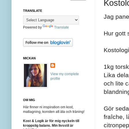
Kostol
TRANSLATE
Jag paner
Powered by
Translate
Hur gott 
Kostolog
MICKAN
1kg torsk
Lika dela
View my complete
profile
och lite 
blandning
OM MIG
Här finner ni inspiration om kost,
Gör sedan
matlagning, konsten att äta och träning!
fraîche, 
Kost & Logik är för mig nyckeln till
citronpe
kroppslig balans. Min livsstil är