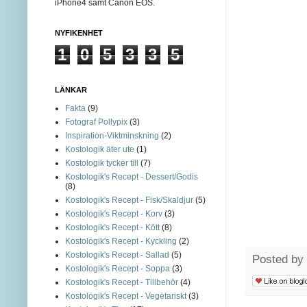
iPhone4 samt Canon EOS.
NYFIKENHET
1
0
5
3
3
5
LÄNKAR
Fakta
(9)
Fotograf Pollypix
(3)
Inspiration-Viktminskning
(2)
Kostologik äter ute
(1)
Kostologik tycker till
(7)
Kostologik's Recept - Dessert/Godis
(8)
Kostologik's Recept - Fisk/Skaldjur
(5)
Kostologik's Recept - Korv
(3)
Kostologik's Recept - Kött
(8)
Kostologik's Recept - Kyckling
(2)
Kostologik's Recept - Sallad
(5)
Posted by
Kostologik's Recept - Soppa
(3)
Kostologik's Recept - Tillbehör
(4)
Kostologik's Recept - Vegetariskt
(3)