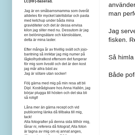
LC(HF)-baserad.
använder
Jag är en småbarnsmamma som överåt
man perfe
alldeles för mycket lakritsbilar och pasta
med ketchup under båda mina
graviditeter och det är dessa envisa
Jag serve
kilon jag sliter med nu. Dessutom är jag
en belöningsätare och känsloätare,
fisken. R
detta är mina laster.
Efter många år av frivillig svält och jojo-
bantning så inriktar jag mig numer på
Så himla 
lågkolhydratkost eftersom det fungerar
för mig som livsstil och det är den kost
jag mår allra bäst av.
Både pofi
Jag är sötare utan socker!
Följ gärna med mig på min resa att bli
Dipl. Kostrådgivare hos Anna Hallén, jag
börjar plugga till hösten och det ska bli
så roligt!
Låna mer än gärna recept och vid
publicering länka då tillbaka till mig,
tack!
Alla fotografier på denna sida tillhör mig,
lånar ni, referera då fotograf, Alla foton
är tagna av mig om ej annat anges,