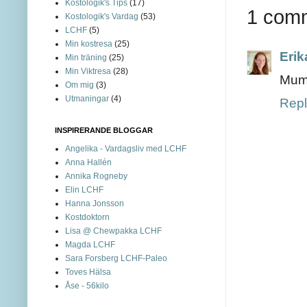
Kostologik's Tips
(17)
1 com
Kostologik's Vardag
(53)
LCHF
(5)
Min kostresa
(25)
Erik
Min träning
(25)
Min Viktresa
(28)
Mums
Om mig
(3)
Utmaningar
(4)
Repl
INSPIRERANDE BLOGGAR
Angelika - Vardagsliv med LCHF
Anna Hallén
Annika Rogneby
Elin LCHF
Hanna Jonsson
Kostdoktorn
Lisa @ Chewpakka LCHF
Magda LCHF
Sara Forsberg LCHF-Paleo
Toves Hälsa
Åse - 56kilo