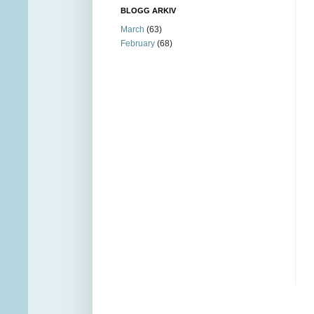
BLOGG ARKIV
March
(63)
February
(68)