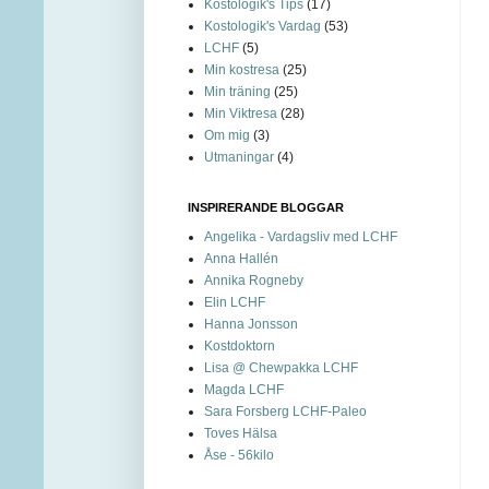
Kostologik's Tips
(17)
Kostologik's Vardag
(53)
LCHF
(5)
Min kostresa
(25)
Min träning
(25)
Min Viktresa
(28)
Om mig
(3)
Utmaningar
(4)
INSPIRERANDE BLOGGAR
Angelika - Vardagsliv med LCHF
Anna Hallén
Annika Rogneby
Elin LCHF
Hanna Jonsson
Kostdoktorn
Lisa @ Chewpakka LCHF
Magda LCHF
Sara Forsberg LCHF-Paleo
Toves Hälsa
Åse - 56kilo