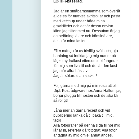
LC(HF)-baserad.
Jag är en småbarnsmamma som överåt
alldeles för mycket lakritsbilar och pasta
med ketchup under båda mina
graviditeter och det är dessa envisa
kilon jag sliter med nu. Dessutom är jag
en belöningsätare och känsloätare,
detta är mina laster.
Efter många år av frivillig svält och jojo-
bantning så inriktar jag mig numer på
lågkolhydratkost eftersom det fungerar
för mig som livsstil och det är den kost
jag mår allra bäst av.
Jag är sötare utan socker!
Följ gärna med mig på min resa att bli
Dipl. Kostrådgivare hos Anna Hallén, jag
börjar plugga till hösten och det ska bli
så roligt!
Låna mer än gärna recept och vid
publicering länka då tillbaka till mig,
tack!
Alla fotografier på denna sida tillhör mig,
lånar ni, referera då fotograf, Alla foton
är tagna av mig om ej annat anges,