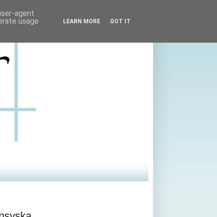
 user-agent
nerate usage
LEARN MORE
GOT IT
ansyska