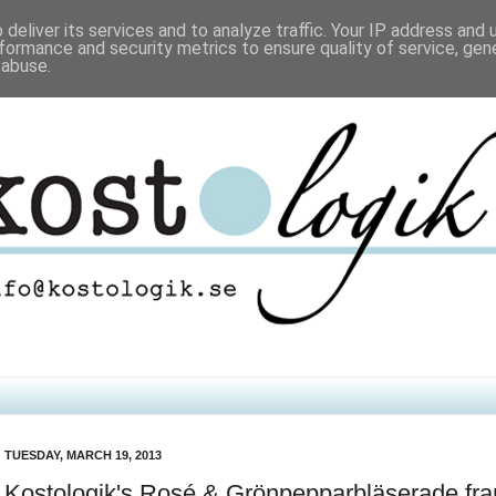
deliver its services and to analyze traffic. Your IP address and
formance and security metrics to ensure quality of service, ge
 abuse.
TUESDAY, MARCH 19, 2013
Kostologik's Rosé & Grönpepparbläserade fr