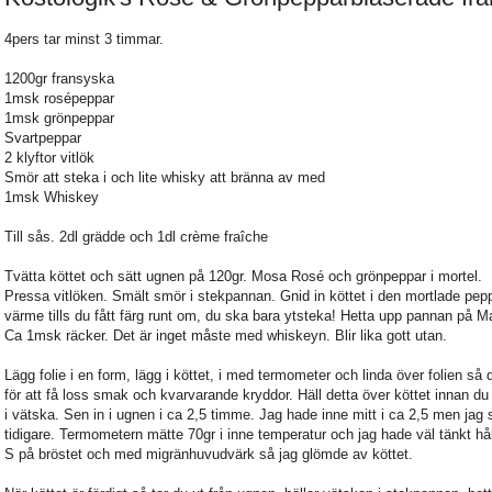
4pers tar minst 3 timmar.
1200gr fransyska
1msk rosépeppar
1msk grönpeppar
Svartpeppar
2 klyftor vitlök
Smör att steka i och lite whisky att bränna av med
1msk Whiskey
Till sås. 2dl grädde och 1dl crème fraîche
Tvätta köttet och sätt ugnen på 120gr. Mosa Rosé och grönpeppar i mortel.
Pressa vitlöken. Smält smör i stekpannan. Gnid in köttet i den mortlade pe
värme tills du fått färg runt om, du ska bara ytsteka! Hetta upp pannan på Max
Ca 1msk räcker. Det är inget måste med whiskeyn. Blir lika gott utan.
Lägg folie i en form, lägg i köttet, i med termometer och linda över folien så 
för att få loss smak och kvarvarande kryddor. Häll detta över köttet innan du v
i vätska. Sen in i ugnen i ca 2,5 timme. Jag hade inne mitt i ca 2,5 men jag so
tidigare. Termometern mätte 70gr i inne temperatur och jag hade väl tänkt hå
S på bröstet och med migränhuvudvärk så jag glömde av köttet.