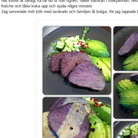
När köttet är färdigt så tar du ut från ugnen, häller vätskan i stekpannan, he
fraîche och låter koka upp och sjuda några minuter.
Jag serverade mitt kött med avokado och familjen åt bulgur, för jag tappade b