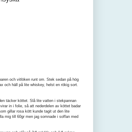
pparen och vitlöken runt om. Stek sedan på hög
 och häll på lite whiskey, helst en rökig sort.
den täcker köttet. Slå lite vatten i stekpannan
irar in i folie, så att nederdelen av köttet badar
m gillar rosa kött kunde tagit ut den lite
lla mig till 60gr men jag somnade i soffan med