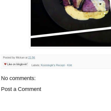
Posted by
Mickan
at
21:56
Labels:
Kostologik's Recept - Kött
No comments:
Post a Comment