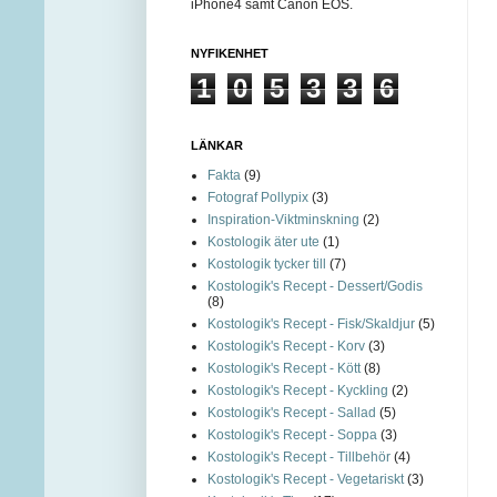
iPhone4 samt Canon EOS.
NYFIKENHET
1
0
5
3
3
6
LÄNKAR
Fakta
(9)
Fotograf Pollypix
(3)
Inspiration-Viktminskning
(2)
Kostologik äter ute
(1)
Kostologik tycker till
(7)
Kostologik's Recept - Dessert/Godis
(8)
Kostologik's Recept - Fisk/Skaldjur
(5)
Kostologik's Recept - Korv
(3)
Kostologik's Recept - Kött
(8)
Kostologik's Recept - Kyckling
(2)
Kostologik's Recept - Sallad
(5)
Kostologik's Recept - Soppa
(3)
Kostologik's Recept - Tillbehör
(4)
Kostologik's Recept - Vegetariskt
(3)