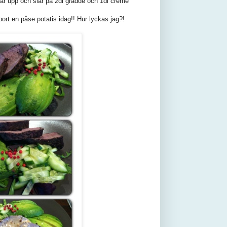
ttar upp och slår på 2dl grädde och 1dl crème
ort en påse potatis idag!! Hur lyckas jag?!