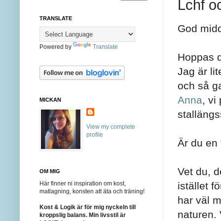
Lchf o
TRANSLATE
God mid
Powered by
Translate
Hoppas d
Jag är li
och så g
Anna
, v
MICKAN
stalläng
View my complete
profile
Är du en
Vet du, d
OM MIG
Här finner ni inspiration om kost,
istället 
matlagning, konsten att äta och träning!
har väl m
Kost & Logik är för mig nyckeln till
naturen. 
kroppslig balans. Min livsstil är