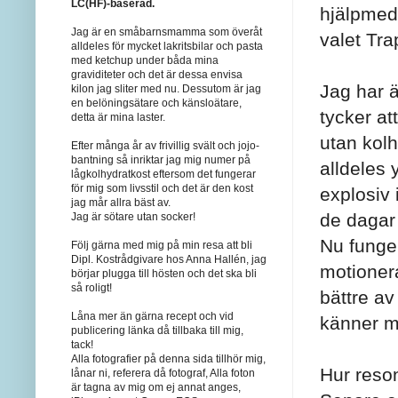
LC(HF)-baserad.
hjälpmede
Jag är en småbarnsmamma som överåt
valet Tra
alldeles för mycket lakritsbilar och pasta
med ketchup under båda mina
graviditeter och det är dessa envisa
Jag har ä
kilon jag sliter med nu. Dessutom är jag
en belöningsätare och känsloätare,
tycker at
detta är mina laster.
utan kolh
Efter många år av frivillig svält och jojo-
bantning så inriktar jag mig numer på
alldeles 
lågkolhydratkost eftersom det fungerar
för mig som livsstil och det är den kost
explosiv 
jag mår allra bäst av.
de dagar j
Jag är sötare utan socker!
Nu funger
Följ gärna med mig på min resa att bli
Dipl. Kostrådgivare hos Anna Hallén, jag
motionera
börjar plugga till hösten och det ska bli
så roligt!
bättre av
Låna mer än gärna recept och vid
känner mi
publicering länka då tillbaka till mig,
tack!
Alla fotografier på denna sida tillhör mig,
Hur reso
lånar ni, referera då fotograf, Alla foton
är tagna av mig om ej annat anges,