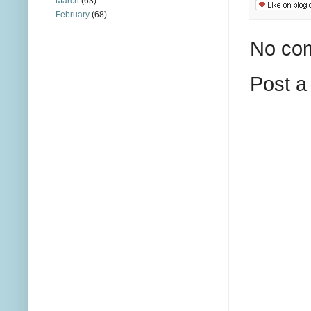
March
(63)
February
(68)
No co
Post 