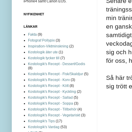
Senare el
iPhone4 samt Canon EOS.
tränings
NYFIKENHET
min träni
en ganska
LÄNKAR
samtidigt
Fakta
(9)
Fotograf Pollypix
(3)
veckodag
Inspiration-Viktminskning
(2)
sig och h
Kostologik äter ute
(1)
Kostologik tycker till
(7)
för oss, 
Kostologik's Recept - Dessert/Godis
(8)
Kostologik's Recept - Fisk/Skaldjur
(5)
Så här tr
Kostologik's Recept - Korv
(3)
sig trött
Kostologik's Recept - Kött
(8)
Kostologik's Recept - Kyckling
(2)
Kostologik's Recept - Sallad
(5)
Kostologik's Recept - Soppa
(3)
Kostologik's Recept - Tillbehör
(4)
Kostologik's Recept - Vegetariskt
(3)
Kostologik's Tips
(17)
Kostologik's Vardag
(53)