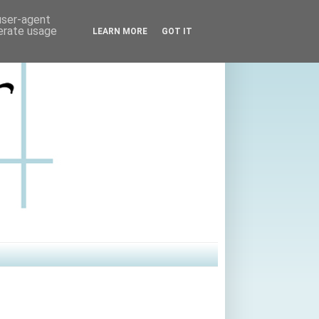
 user-agent
nerate usage
LEARN MORE
GOT IT