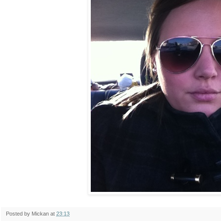
Posted by
Mickan
at
23:13