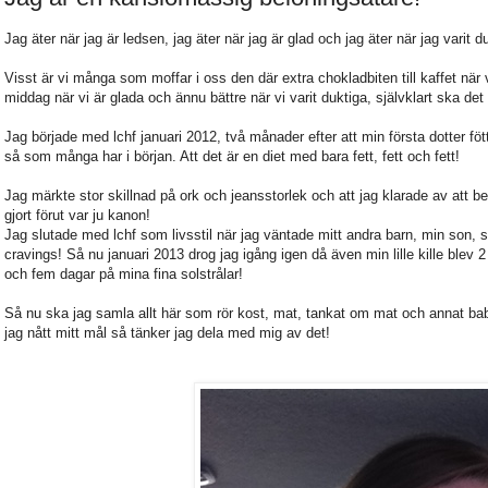
Jag äter när jag är ledsen, jag äter när jag är glad och jag äter när jag varit 
Visst är vi många som moffar i oss den där extra chokladbiten till kaffet när vi ä
middag när vi är glada och ännu bättre när vi varit duktiga, självklart ska det 
Jag började med lchf januari 2012, två månader efter att min första dotter fött
så som många har i början. Att det är en diet med bara fett, fett och fett!
Jag märkte stor skillnad på ork och jeansstorlek och att jag klarade av att be
gjort förut var ju kanon!
Jag slutade med lchf som livsstil när jag väntade mitt andra barn, min son
cravings! Så nu januari 2013 drog jag igång igen då även min lille kille blev
och fem dagar på mina fina solstrålar!
Så nu ska jag samla allt här som rör kost, mat, tankat om mat och annat babb
jag nått mitt mål så tänker jag dela med mig av det!