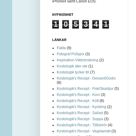
iPhone4 samt Canon EOS.
NYFIKENHET
1
0
5
3
4
1
LÄNKAR
Fakta
(9)
Fotograf Pollypix
(3)
Inspiration-Viktminskning
(2)
Kostologik äter ute
(1)
Kostologik tycker till
(7)
Kostologik's Recept - Dessert/Godis
(8)
Kostologik's Recept - Fisk/Skaldjur
(5)
Kostologik's Recept - Korv
(3)
Kostologik's Recept - Kött
(8)
Kostologik's Recept - Kyckling
(2)
Kostologik's Recept - Sallad
(5)
Kostologik's Recept - Soppa
(3)
Kostologik's Recept - Tillbehör
(4)
Kostologik's Recept - Vegetariskt
(3)