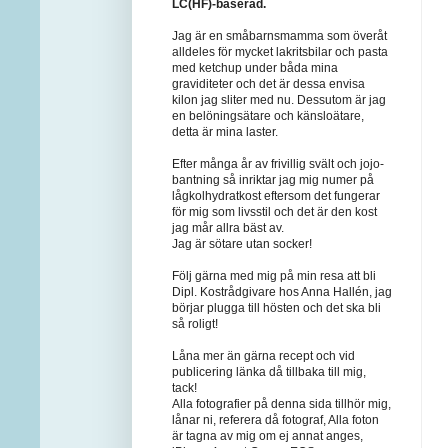
LC(HF)-baserad.
Jag är en småbarnsmamma som överåt
alldeles för mycket lakritsbilar och pasta
med ketchup under båda mina
graviditeter och det är dessa envisa
kilon jag sliter med nu. Dessutom är jag
en belöningsätare och känsloätare,
detta är mina laster.
Efter många år av frivillig svält och jojo-
bantning så inriktar jag mig numer på
lågkolhydratkost eftersom det fungerar
för mig som livsstil och det är den kost
jag mår allra bäst av.
Jag är sötare utan socker!
Följ gärna med mig på min resa att bli
Dipl. Kostrådgivare hos Anna Hallén, jag
börjar plugga till hösten och det ska bli
så roligt!
Låna mer än gärna recept och vid
publicering länka då tillbaka till mig,
tack!
Alla fotografier på denna sida tillhör mig,
lånar ni, referera då fotograf, Alla foton
är tagna av mig om ej annat anges,