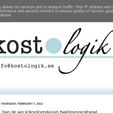
deliver its services and to analyze traffic. Your IP address and
formance and security metrics to ensure quality of service, ge
 abuse.
THURSDAY, FEBRUARY 7, 2013
Jag är en känslomässig belöningsätare!