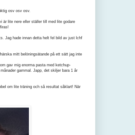
duktig osv osv osv.
r lite nere eller ställer till med lite godare
firas!
s. Jag hade innan detta helt fel bild av just lchf
härska mitt belöningsätande på ett sätt jag inte
, som gav mig enorma pasta med ketchup-
 2 månader gammal. Japp, det skiljer bara 1 år
el om lite träning och så resultat såklart! När