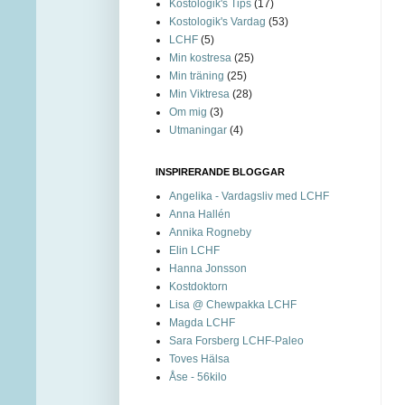
Kostologik's Tips
(17)
Kostologik's Vardag
(53)
LCHF
(5)
Min kostresa
(25)
Min träning
(25)
Min Viktresa
(28)
Om mig
(3)
Utmaningar
(4)
INSPIRERANDE BLOGGAR
Angelika - Vardagsliv med LCHF
Anna Hallén
Annika Rogneby
Elin LCHF
Hanna Jonsson
Kostdoktorn
Lisa @ Chewpakka LCHF
Magda LCHF
Sara Forsberg LCHF-Paleo
Toves Hälsa
Åse - 56kilo