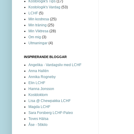
Kostologik's Tips
(17)
Kostologik's Vardag
(53)
LCHF
(5)
Min kostresa
(25)
Min träning
(25)
Min Viktresa
(28)
Om mig
(3)
Utmaningar
(4)
INSPIRERANDE BLOGGAR
Angelika - Vardagsliv med LCHF
Anna Hallén
Annika Rogneby
Elin LCHF
Hanna Jonsson
Kostdoktorn
Lisa @ Chewpakka LCHF
Magda LCHF
Sara Forsberg LCHF-Paleo
Toves Hälsa
Åse - 56kilo