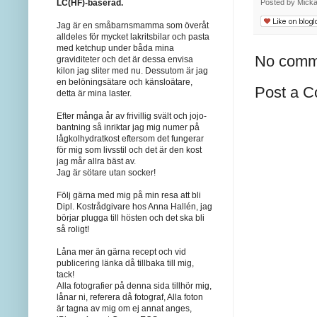
LC(HF)-baserad.
Posted by
Mick
Jag är en småbarnsmamma som överåt
alldeles för mycket lakritsbilar och pasta
med ketchup under båda mina
No comm
graviditeter och det är dessa envisa
kilon jag sliter med nu. Dessutom är jag
en belöningsätare och känsloätare,
Post a 
detta är mina laster.
Efter många år av frivillig svält och jojo-
bantning så inriktar jag mig numer på
lågkolhydratkost eftersom det fungerar
för mig som livsstil och det är den kost
jag mår allra bäst av.
Jag är sötare utan socker!
Följ gärna med mig på min resa att bli
Dipl. Kostrådgivare hos Anna Hallén, jag
börjar plugga till hösten och det ska bli
så roligt!
Låna mer än gärna recept och vid
publicering länka då tillbaka till mig,
tack!
Alla fotografier på denna sida tillhör mig,
lånar ni, referera då fotograf, Alla foton
är tagna av mig om ej annat anges,