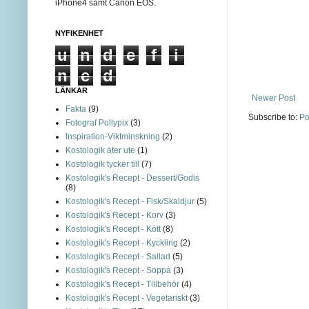
iPhone4 samt Canon EOS.
NYFIKENHET
u
n
d
e
f
i
n
e
d
LÄNKAR
Newer Post
Fakta
(9)
Subscribe to:
Po
Fotograf Pollypix
(3)
Inspiration-Viktminskning
(2)
Kostologik äter ute
(1)
Kostologik tycker till
(7)
Kostologik's Recept - Dessert/Godis
(8)
Kostologik's Recept - Fisk/Skaldjur
(5)
Kostologik's Recept - Korv
(3)
Kostologik's Recept - Kött
(8)
Kostologik's Recept - Kyckling
(2)
Kostologik's Recept - Sallad
(5)
Kostologik's Recept - Soppa
(3)
Kostologik's Recept - Tillbehör
(4)
Kostologik's Recept - Vegetariskt
(3)